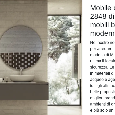
Mobile 
2848 di
mobili 
moderno
Nel nostro ne
per arredare l
modello di Mo
ultima il loca
sicurezza. Le
in materiali d
acqueo e agen
tutti gli altri
belle propost
migliori bran
ambienti di g
è più solo un