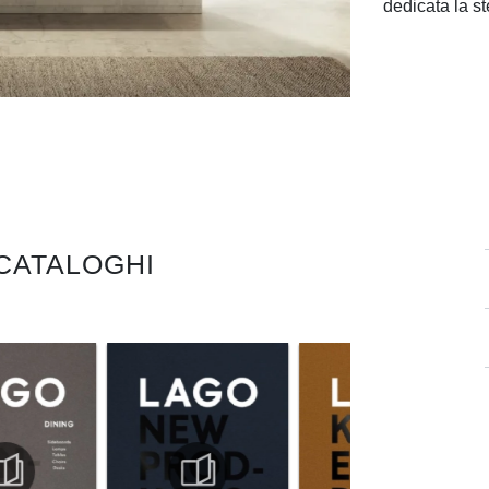
dedicata la st
 CATALOGHI