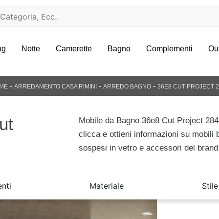
ng
Notte
Camerette
Bagno
Complementi
Ou
-
-
-
ME
ARREDAMENTO CASA RIMINI
ARREDO BAGNO
36E8 CUT PROJECT 2
ut
Mobile da Bagno 36e8 Cut Project 284
clicca e ottieni informazioni su mobili
sospesi in vetro e accessori del brand
nti
Materiale
Stile