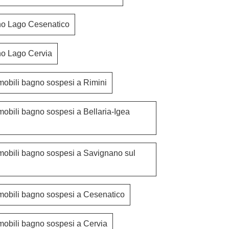
no Lago Cesenatico
no Lago Cervia
mobili bagno sospesi a Rimini
mobili bagno sospesi a Bellaria-Igea
36e8 Project 2847
36e8 Pr
mobili bagno sospesi a Savignano sul
mobili bagno sospesi a Cesenatico
mobili bagno sospesi a Cervia