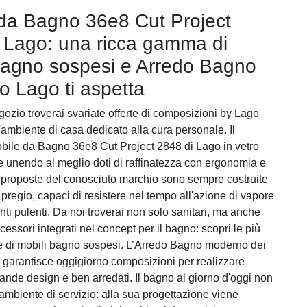
da Bagno 36e8 Cut Project
 Lago: una ricca gamma di
bagno sospesi e Arredo Bagno
 Lago ti aspetta
gozio troverai svariate offerte di composizioni by Lago
'ambiente di casa dedicato alla cura personale. Il
bile da Bagno 36e8 Cut Project 2848 di Lago in vetro
le unendo al meglio doti di raffinatezza con ergonomia e
 proposte del conosciuto marchio sono sempre costruite
i pregio, capaci di resistere nel tempo all'azione di vapore
ti pulenti. Da noi troverai non solo sanitari, ma anche
 accessori integrati nel concept per il bagno: scopri le più
e di mobili bagno sospesi. L’Arredo Bagno moderno dei
d garantisce oggigiorno composizioni per realizzare
rande design e ben arredati. Il bagno al giorno d'oggi non
 ambiente di servizio: alla sua progettazione viene