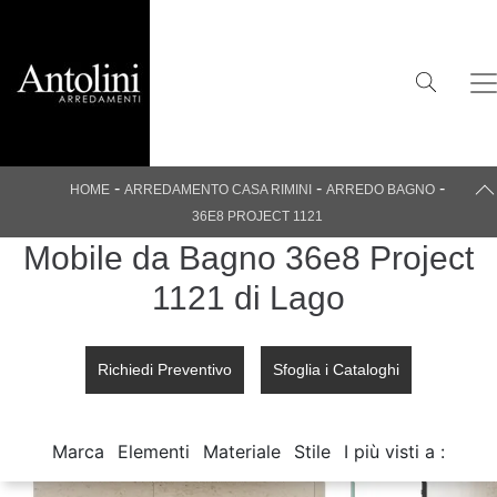
-
-
-
HOME
ARREDAMENTO CASA RIMINI
ARREDO BAGNO
36E8 PROJECT 1121
Mobile da Bagno 36e8 Project
1121 di Lago
Richiedi Preventivo
Sfoglia i Cataloghi
Marca
Elementi
Materiale
Stile
I più visti a :