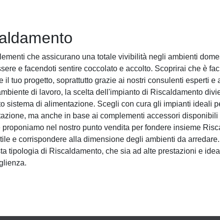
caldamento
ementi che assicurano una totale vivibilità negli ambienti domes
ssere e facendoti sentire coccolato e accolto. Scoprirai che è faci
l tuo progetto, soprattutto grazie ai nostri consulenti esperti e 
mbiente di lavoro, la scelta dell'impianto di Riscaldamento div
sto sistema di alimentazione. Scegli con cura gli impianti ideali 
ntazione, ma anche in base ai complementi accessori disponibili q
he proponiamo nel nostro punto vendita per fondere insieme Ris
stile e corrispondere alla dimensione degli ambienti da arredar
sta tipologia di Riscaldamento, che sia ad alte prestazioni e idea
glienza.