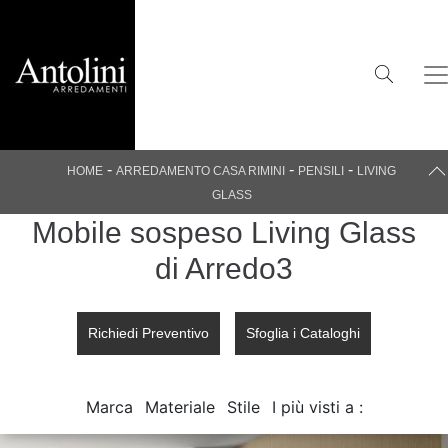
-
-
-
HOME
ARREDAMENTO CASA RIMINI
PENSILI
LIVING
GLASS
Mobile sospeso Living Glass
di Arredo3
Richiedi Preventivo
Sfoglia i Cataloghi
Marca
Materiale
Stile
I più visti a :