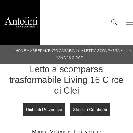
-
-
-
HOME
ARREDAMENTO CASA RIMINI
LETTI A SCOMPARSA
LIVING 16 CIRCE
Letto a scomparsa
trasformabile Living 16 Circe
di Clei
Richiedi Preventivo
Sfoglia i Cataloghi
Marca
Materiale
I più visti a :