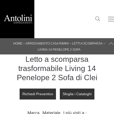
-
-
-
HOME
ARREDAMENTO CASA RIMINI
LETTI A SCOMPARSA
LIVING 14 PENELOPE 2 SOFA
Letto a scomparsa
trasformabile Living 14
Penelope 2 Sofa di Clei
Richiedi Preventivo
Sfoglia i Cataloghi
Marca
Materiale
I più visti a :