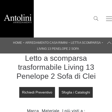
-
-
-
HOME
ARREDAMENTO CASA RIMINI
LETTI A SCOMPARSA
LIVING 13 PENELOPE 2 SOFA
Letto a scomparsa
trasformabile Living 13
Penelope 2 Sofa di Clei
Richiedi Preventivo
Sfoglia i Cataloghi
Marca
Materiale
I più visti a :