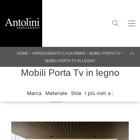
-
-
-
HOME
ARREDAMENTO CASA RIMINI
MOBILI PORTA TV
MOBILI PORTA TV IN LEGNO
Mobili Porta Tv in legno
Marca
Materiale
Stile
I più visti a :